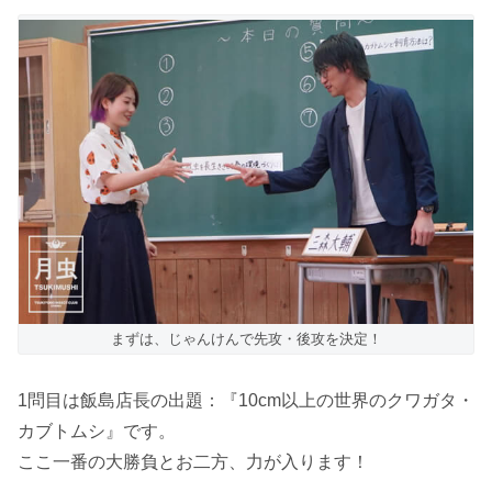
まずは、じゃんけんで先攻・後攻を決定！
1問目は飯島店長の出題：『10cm以上の世界のクワガタ・
カブトムシ』です。
ここ一番の大勝負とお二方、力が入ります！