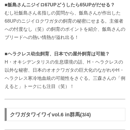
■飯島さんニジイロ67UPどうしたら65UPがだせる？
むし社飯島さん名指しの質問から、飯島さんが作出した
68UPのニジイロクワガタの飼育の秘密にせまる。主催者
への忖度なし（笑）の飼育のポイントを紹介、飯島さんの
ブリードへの熱い情熱が溢れ出る！
■ヘラクレス幼虫飼育、日本での屋外飼育は可能？
H・オキシデンタリスの生息環境の話、H・ヘラクレスの
以外な秘密、日本のオオクワガタの巨大化のながれやH・
ヘラクレス寒冷地血統の可能性をさぐる。三森さんの「例
えると」トークにも注目（笑）！
クワガタワイワイvol.6 in群馬(3/4)