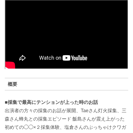
概要
■採集で最高にテンションが上った時のお話
出演者の方々の採集のお話が展開、Taeさん灯火採集、三
森さん蜂丸との採集エピソード 飯島さんが震え上がった
初めての◯◯×２採集体験、塩倉さんのぶっちゃけクワガ