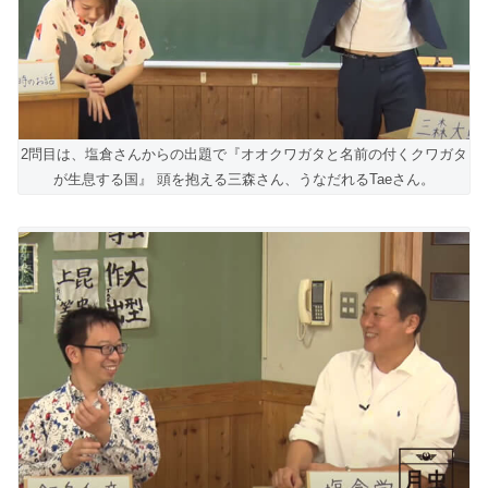
2問目は、塩倉さんからの出題で『オオクワガタと名前の付くクワガタ
が生息する国』 頭を抱える三森さん、うなだれるTaeさん。