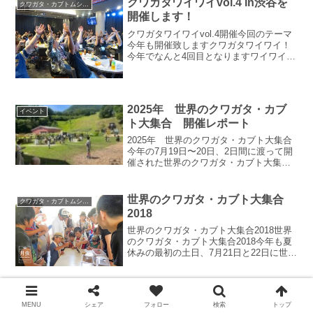
クワガタワイワイvol.4 in渋谷を
クワガタ・カブトムシのイベント・店舗
アムショップを運営...
開催します！
クワガタワイワイvol.4開催今回のテーマ
今年も開催致しますクワガタワイワイ！
今年でなんと4回目となりますワイワイで
すが、今回のテーマはと言いますと、ズ
バリ、戦いです！！最新科学で解き明か
す クワガタ カブト戦いの秘密！今年の
ワイワイはクワ...
2025年 世界のクワガタ・カブ
イベント
ト大集合 開催レポート
2025年 世界のクワガタ・カブト大集合
今年の7月19日〜20日、2日間に渡って開
催された世界のクワガタ・カブト大集
合！今回はその開催レポート記事です！
こちら、開催前の様子です。スタッフ総
出で用品や虫を並べています！
世界のクワガタ・カブト大集合
クワガタ・カブトムシのイベント・店舗
2018
世界のクワガタ・カブト大集合2018世界
のクワガタ・カブト大集合2018今年も夏
休みの最初の土日、7月21日と22日に世界
のクワガタ・カブト大集合が開催されま
した。今年は例年にない猛暑の夏となり
ましたが、大きな問題もなく無事に行う
クワガタワイワイVol5のご報告
事ができま...
クワガタ・カブトムシのイベント・店舗
MENU
シェア
フォロー
検索
トップ