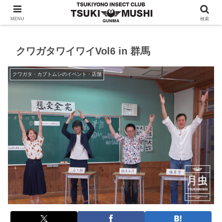
クワガタ・カブトムシの情報を発信！月夜野昆虫倶楽部
MENU
検索
クワガタワイワイVol6 in 群馬
クワガタ・カブトムシのイベント・店舗