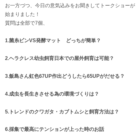
お一方づつ、今日の意気込みをお聞きしてトークショーが
始まりました！
質問は全部で7個、
1.菌糸ビンVS発酵マット どっちが簡単？
2.ヘラクレス幼虫飼育日本での屋外飼育は可能？
3.飯島さん虹色67UP作出どうしたら65UPがだせる？
4.成虫を長生きさせる為の環境づくりは？
5.トレンドのクワガタ・カブトムシと飼育方法は？
6.採集で最高にテンションが上った時のお話