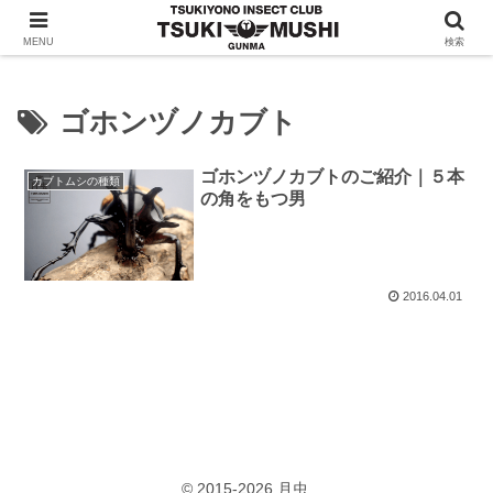
クワガタ・カブトムシの情報を発信！月夜野昆虫倶楽部
MENU
検索
ゴホンヅノカブト
ゴホンヅノカブトのご紹介｜５本
カブトムシの種類
の角をもつ男
2016.04.01
© 2015-2026 月虫.