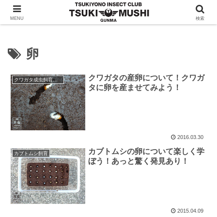
クワガタ・カブトムシの情報を発信！月夜野昆虫倶楽部
MENU
検索
卵
クワガタの産卵について！クワガ
クワガタ成虫飼育・産卵
タに卵を産ませてみよう！
2016.03.30
カブトムシの卵について楽しく学
カブトムシ飼育
ぼう！あっと驚く発見あり！
2015.04.09