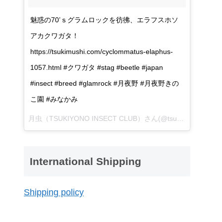
魅惑の70’ｓグラムロックを彷彿、エラフスホソ
アカクワガタ！
https://tsukimushi.com/cyclommatus-elaphus-
1057.html #クワガタ #stag #beetle #japan
#insect #breed #glamrock #月夜野 #月夜野きの
こ園 #みなかみ
月虫（TSUKIYONO INSECT CLUB）さん(@tsukiyono_insect_club)が投稿した写真 -
International Shipping
Shipping policy