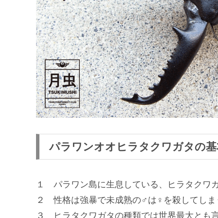
パラワンオオヒラタクワガタの基
１ パラワン島に生息している、ヒラタクワ
２ 性格は強暴で未成熟の♂は♀を殺してしま
３ ヒラタクワガタの種類では世界最大とも