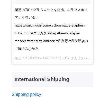
魅惑の70’ｓグラムロックを彷彿、エラフスホソ
アカクワガタ！
https://tsukimushi.com/cyclommatus-elaphus-
1057.html #クワガタ #stag #beetle #japan
#insect #breed #glamrock #月夜野 #月夜野きの
こ園 #みなかみ
月虫（TSUKIYONO INSECT CLUB）さん(@tsukiyono_insect_club)が投稿した写真 -
International Shipping
Shipping policy