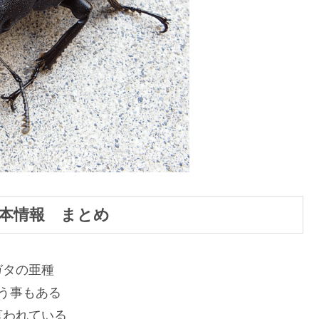
本情報 まとめ
ガタの亜種
う事もある
言われている