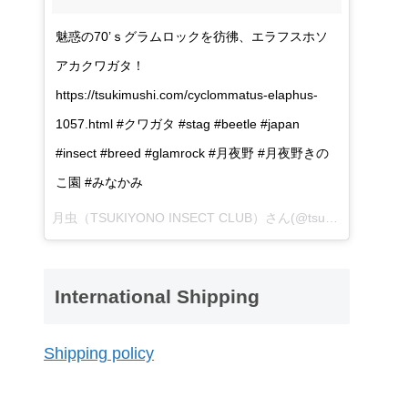
魅惑の70’ｓグラムロックを彷彿、エラフスホソ
アカクワガタ！
https://tsukimushi.com/cyclommatus-elaphus-
1057.html #クワガタ #stag #beetle #japan
#insect #breed #glamrock #月夜野 #月夜野きの
こ園 #みなかみ
月虫（TSUKIYONO INSECT CLUB）さん(@tsukiyono_insect_club)が投稿した写真 -
International Shipping
Shipping policy