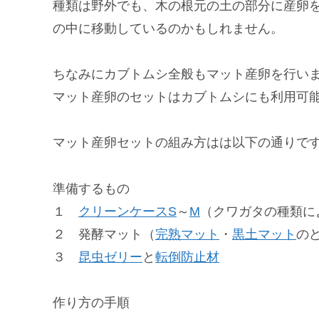
種類は野外でも、木の根元の土の部分に産卵
の中に移動しているのかもしれません。
ちなみにカブトムシ全般もマット産卵を行い
マット産卵のセットはカブトムシにも利用可
マット産卵セットの組み方はは以下の通りで
準備するもの
１
クリーンケースS
～
M
（クワガタの種類に
２ 発酵マット（
完熟マット
・
黒土マット
の
３
昆虫ゼリー
と
転倒防止材
作り方の手順