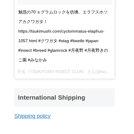
魅惑の70’ｓグラムロックを彷彿、エラフスホソ
アカクワガタ！
https://tsukimushi.com/cyclommatus-elaphus-
1057.html #クワガタ #stag #beetle #japan
#insect #breed #glamrock #月夜野 #月夜野きの
こ園 #みなかみ
月虫（TSUKIYONO INSECT CLUB）さん(@tsukiyono_insect_club)が投稿した写真 -
International Shipping
Shipping policy