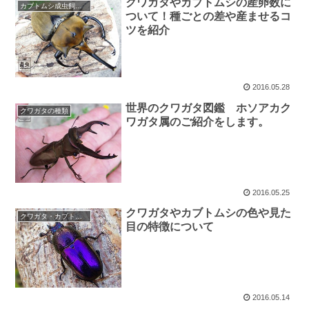
クワガタやカブトムシの産卵数に
カブトムシ成虫飼育・産卵
ついて！種ごとの差や産ませるコ
ツを紹介
2016.05.28
世界のクワガタ図鑑 ホソアカク
クワガタの種類
ワガタ属のご紹介をします。
2016.05.25
クワガタやカブトムシの色や見た
クワガタ・カブトムシ・昆虫の話題
目の特徴について
2016.05.14