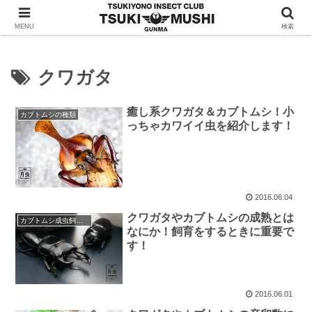
クワガタ・カブトムシの情報を発信！月夜野昆虫倶楽部
MENU
検索
クワガタ
癒し系クワガタ＆カブトムシ！小
カブトムシの種類
っちゃカワイイ虫を紹介します！
2016.06.04
クワガタやカブトムシの成熟とは
カブトムシ成虫飼育・産卵
なにか！飼育をするときに重要で
す！
2016.06.01