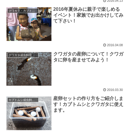
2016.04.13
2016年夏休みに親子で楽しめる
クワガタ・カブトムシのイベント・店舗
イベント！家族でお出かけしてみ
て下さい！
2016.04.08
クワガタの産卵について！クワガ
クワガタ成虫飼育・産卵
タに卵を産ませてみよう！
2016.03.30
産卵セットの作り方をご紹介しま
カブトムシ成虫飼育・産卵
す！カブトムシとクワガタに使え
ます。