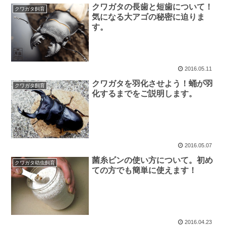
クワガタの長歯と短歯について！
クワガタ飼育
気になる大アゴの秘密に迫りま
す。
2016.05.11
クワガタを羽化させよう！蛹が羽
クワガタ飼育
化するまでをご説明します。
2016.05.07
菌糸ビンの使い方について。初め
クワガタ幼虫飼育
ての方でも簡単に使えます！
2016.04.23