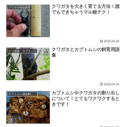
クワガタを大きく育てる方法！誰
クワガタ幼虫飼育
でもできちゃうマル秘テク！
2016.04.20
クワガタとカブトムシの飼育用語
クワガタ・カブトムシ・昆虫の話題
集
2016.04.16
カブトムシやクワガタの割り出し
カブトムシ成虫飼育・産卵
について！とてもワクワクすると
きです！